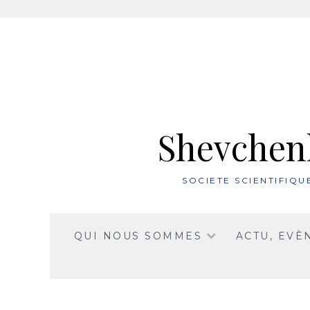
Aller
au
contenu
Shevchenk
SOCIETE SCIENTIFIQ
QUI NOUS SOMMES
ACTU, EVÈ