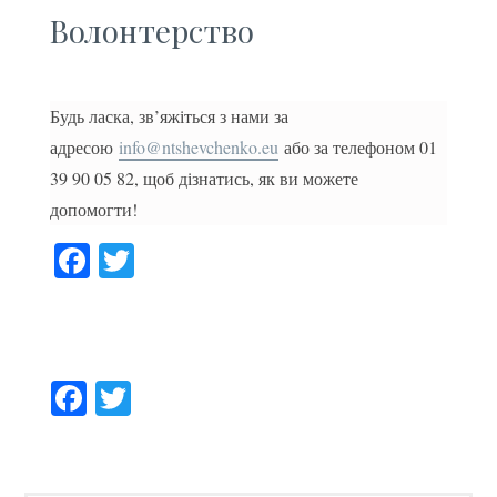
Волонтерство
Будь ласка, зв’яжіться з нами за
адресою
info@ntshevchenko.eu
або за телефоном 01
39 90 05 82, щоб дізнатись, як ви можете
допомогти!
F
T
a
w
ce
it
b
te
Facebook
Twitter
o
r
o
k