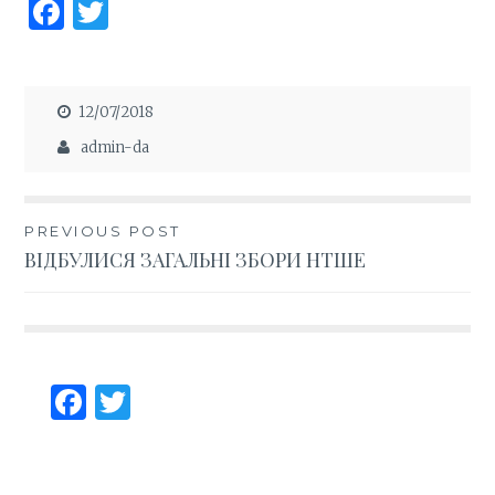
F
T
a
w
ce
it
b
te
12/07/2018
o
r
admin-da
o
k
Навігація
PREVIOUS POST
ВІДБУЛИСЯ ЗАГАЛЬНІ ЗБОРИ НТШЕ
записів
Facebook
Twitter