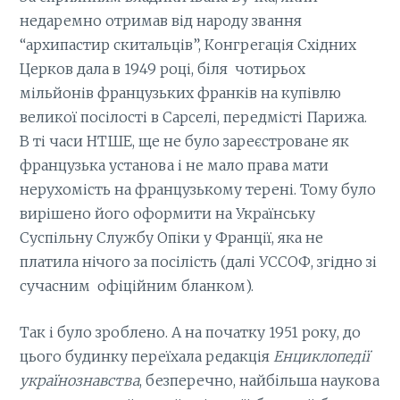
недаремно отримав від народу звання
“архипастир скитальців”, Конгрегація Східних
Церков дала в 1949 році, біля чотирьох
мільйонів французьких франків на купівлю
великої посілості в Сарселі, передмісті Парижа.
В ті часи НТШЕ, ще не було зареєстроване як
французька установа і не мало права мати
нерухомість на французькому терені. Тому було
вирішено його оформити на Українську
Суспільну Службу Опіки у Франції, яка не
платила нічого за посілість (далі УССОФ, згідно зі
сучасним офіційним бланком).
Так і було зроблено. А на початку 1951 року, до
цього будинку переїхала редакція
Енциклопедії
українознавства
, безперечно, найбільша наукова