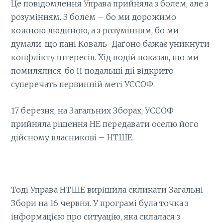
Це повідомлення Управа прийняла з болем, але з
розумінням. З болем – бо ми дорожимо
кожною людиною, а з розумінням, бо ми
думали, що пані Kоваль-Дaґoно бажає уникнути
конфлікту інтересів. Хід подій показав, що ми
помилялися, бо її пoдальшi діi відкрито
суперечать первинній меті УССОФ.
17 березня, на Загальних Зборах, УССОФ
прийняла рішення НЕ передавати оселю його
дійсному власникові – НТШЕ.
Тоді Управа НТШЕ вирішила скликати Загальні
Збори на 16 червня. У програмі була точка з
інформацією про ситуацію, яка склалася з