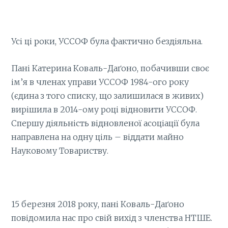
Усі ці роки, УССОФ була фактично бездіяльна.
Пані Катерина Коваль-Даґоно, побачивши своє
ім’я в членах управи УССОФ 1984-ого року
(єдина з того списку, що залишилася в живих)
вирішила в 2014-ому році відновити УССОФ.
Спершу діяльність відновленої асоціації була
направлена на одну ціль – віддати майно
Науковому Товариству.
15 березня 2018 року, пані Коваль-Даґоно
повідомила нас про свій вихід з членства НТШЕ.