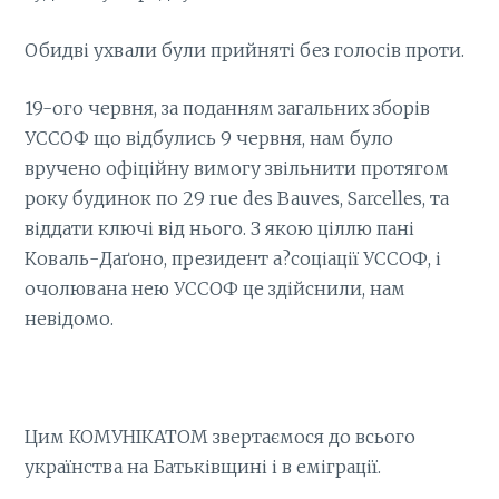
Обидві ухвали були прийняті без голосів проти.
19-ого червня, за поданням загальних зборів
УССОФ що відбулись 9 червня, нам було
вручено офіційну вимогу звільнити протягом
року будинок по 29 rue des Bauves, Sarcelles, та
віддати ключі від нього. З якою ціллю пані
Коваль-Даґоно, президент а?соціації УССОФ, і
очолювана нею УССОФ це здійснили, нам
невідомо.
Цим КОМУНІКАТОМ звертаємося до всього
українства на Батьківщині і в еміграції.