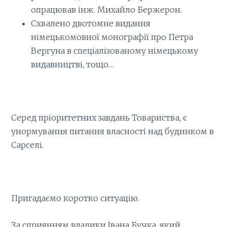
опрацював інж. Михайло Бержерон.
Схвалено двотомне видання
німецькомовної монографії про Петра
Вергуна в спеціалізованому німецькому
видавництві, тощо…
Серед пріоритетних завдань Товариства, є
унормування питання власності над будинком в
Сарселі.
Пригадаємо коротко ситуацію.
За сприянням владики Івана Бучка, який