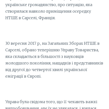
українське громадянство, про ситуацію, яка
створилася навколо приміщення осередку
НТШЕ в Сарселі, Франція.
30 вересня 2017 р., на Загальних Зборах НТШЕ в
Сарселі, обрано теперішню Управу Товариства,
яка складається в більшості з науковців
молодшого покоління, нащадків і представників
від другої до четвертої хвилі української
еміграції в Європі.
Управа була свідома того, що її чекають важкі
випробовування, але їх не злякалася і взялася,