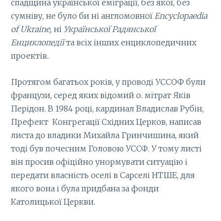
спадщина української еміграції, без якої, без
сумніву, не було би ні англомовної
Encyclopaedia
of
Ukraine
,
нi
Української Радянської
Енциклопедії
та всіх інших енциклопедичних
проектів
.
Протягом багатьох років, у проводі УССОФ були
французи, серед яких відомий о. мітрат Яків
Перідон. В 1984 році, кардинал Владислав Рубін,
Префект Конгрегації Східних Церков, написав
листа до владики Михайла Гринчишина, який
тоді був почесним Головою УССФ. У тому листі
він просив офіційно унормувати ситуацію і
передати власність оселі в Сарселі НТШЕ, для
якого вона і була придбана за фонди
Католицької Церкви.