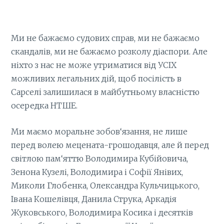
Ми не бажаємо судових справ, ми не бажаємо
скандалів, ми не бажаємо розколу діаспори. Але
ніхто з нас не може утриматися від УСІХ
можливих легальних дій, щоб посілість в
Сарселi залишилaся в майбутньому власністю
осередка НТШЕ.
Ми маємо моральне зобов‘язання, не лише
перед волею мецената-грошодавця, але й перед
світлою пам‘яттю Володимира Кубійовича,
Зенона Кузелі, Володимира і Софії Янівих,
Миколи Глобенка, Олександра Кульчицького,
Івана Кошелівця, Данила Струка, Аркадія
Жуковського, Володимира Косика і десятків